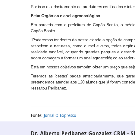
Por isso o cadastramento de produtores certificados e int
Feira Orgânica e anel agroecológico
Em parceria com a prefeitura de Capão Bonito, o médic
Capão Bonito.
“Poderemos ter dentro da nossa cidade a opção de comprar 
respeitem a natureza, como o mel e ovos, todos orgâni
realidade tangível, ocupando grandes parques e gerand
agora começam a formar um anel agroecológico ao redor 
Está em nossos objetivos também obter um preço que seja
Teremos as ‘cestas’ pagas antecipadamente, que gara
pretendemos atender aos 120 alunos que já foram conscient
ressaltou Peribanez.
Fonte:
Jornal O Expresso
Dr. Alberto Peribanez Gonzalez CRM - S