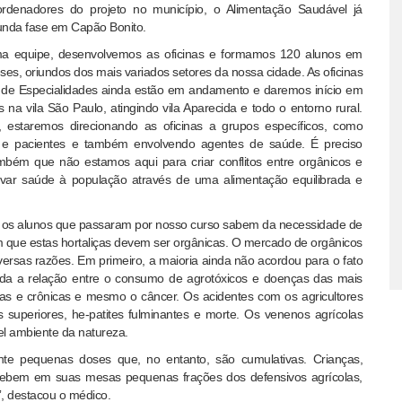
rdenadores do projeto no município, o Alimentação Saudável já
gunda fase em Capão Bonito.
 equipe, desenvolvemos as oficinas e formamos 120 alunos em
es, oriundos dos mais variados setores da nossa cidade. As oficinas
 de Especialidades ainda estão em andamento e daremos início em
s na vila São Paulo, atingindo vila Aparecida e todo o entorno rural.
 estaremos direcionando as oficinas a grupos específicos, como
os e pacientes e também envolvendo agentes de saúde. É preciso
ambém que não estamos aqui para criar conflitos entre orgânicos e
levar saúde à população através de uma alimentação equilibrada e
os os alunos que passaram por nosso curso sabem da necessidade de
bem que estas hortaliças devem ser orgânicas. O mercado de orgânicos
rsas razões. Em primeiro, a maioria ainda não acordou para o fato
vada a relação entre o consumo de agrotóxicos e doenças das mais
ivas e crônicas e mesmo o câncer. Os acidentes com os agricultores
s superiores, he-patites fulminantes e morte. Os venenos agrícolas
l ambiente da natureza.
te pequenas doses que, no entanto, são cumulativas. Crianças,
cebem em suas mesas pequenas frações dos defensivos agrícolas,
, destacou o médico.