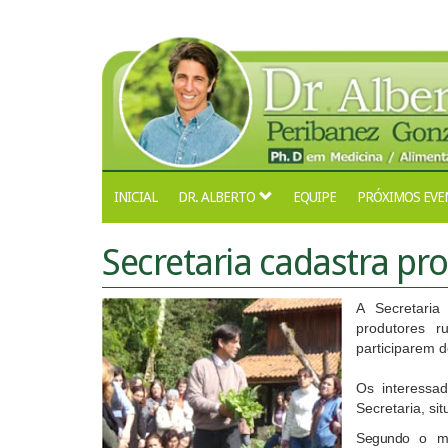
INICIAL
DR. ALBERTO
EQUIPE
PRÓXIMOS EVE
Secretaria cadastra pro
A Secretari
produtores r
participarem d
Os interessa
Secretaria, si
Segundo o méd