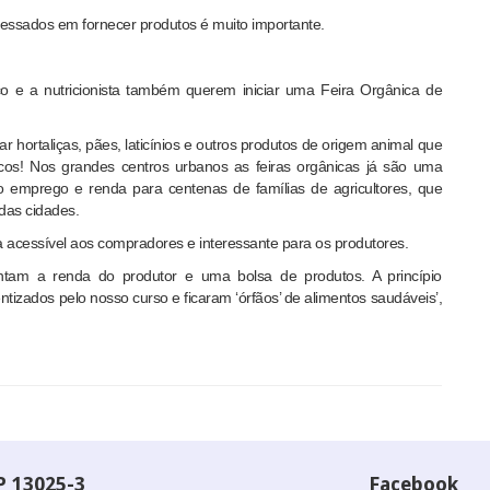
eressados em fornecer produtos é muito importante.
o e a nutricionista também querem iniciar uma Feira Orgânica de
hortaliças, pães, laticínios e outros produtos de origem animal que
cos! Nos grandes centros urbanos as feiras orgânicas já são uma
o emprego e renda para centenas de famílias de agricultores, que
das cidades.
 acessível aos compradores e interessante para os produtores.
ntam a renda do produtor e uma bolsa de produtos. A princípio
izados pelo nosso curso e ficaram ‘órfãos’ de alimentos saudáveis’,
P 13025-3
Facebook