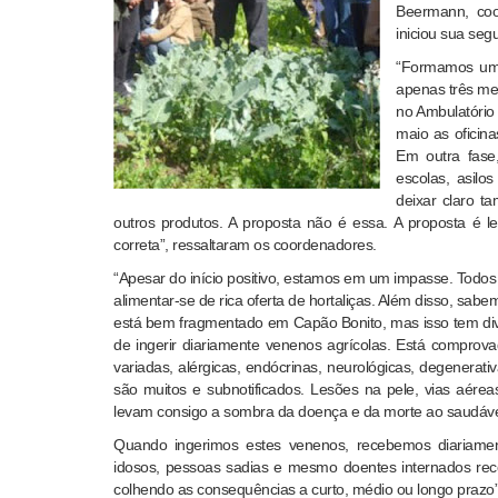
Beermann, coo
iniciou sua se
“Formamos uma
apenas três mes
no Ambulatório
maio as oficina
Em outra fase,
escolas, asil
deixar claro t
outros produtos. A proposta não é essa. A proposta é 
correta”, ressaltaram os coordenadores.
“Apesar do início positivo, estamos em um impasse. Tod
alimentar-se de rica oferta de hortaliças. Além disso, sa
está bem fragmentado em Capão Bonito, mas isso tem dive
de ingerir diariamente venenos agrícolas. Está compro
variadas, alérgicas, endócrinas, neurológicas, degenerat
são muitos e subnotificados. Lesões na pele, vias aérea
levam consigo a sombra da doença e da morte ao saudáve
Quando ingerimos estes venenos, recebemos diariamen
idosos, pessoas sadias e mesmo doentes internados re
colhendo as consequências a curto, médio ou longo prazo”