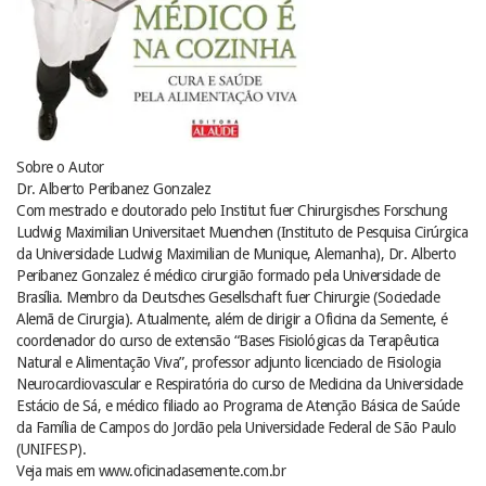
Sobre o Autor
Dr. Alberto Peribanez Gonzalez
Com mestrado e doutorado pelo Institut fuer Chirurgisches Forschung
Ludwig Maximilian Universitaet Muenchen (Instituto de Pesquisa Cirúrgica
da Universidade Ludwig Maximilian de Munique, Alemanha), Dr. Alberto
Peribanez Gonzalez é médico cirurgião formado pela Universidade de
Brasília. Membro da Deutsches Gesellschaft fuer Chirurgie (Sociedade
Alemã de Cirurgia). Atualmente, além de dirigir a Oficina da Semente, é
coordenador do curso de extensão “Bases Fisiológicas da Terapêutica
Natural e Alimentação Viva”, professor adjunto licenciado de Fisiologia
Neurocardiovascular e Respiratória do curso de Medicina da Universidade
Estácio de Sá, e médico filiado ao Programa de Atenção Básica de Saúde
da Família de Campos do Jordão pela Universidade Federal de São Paulo
(UNIFESP).
Veja mais em www.oficinadasemente.com.br